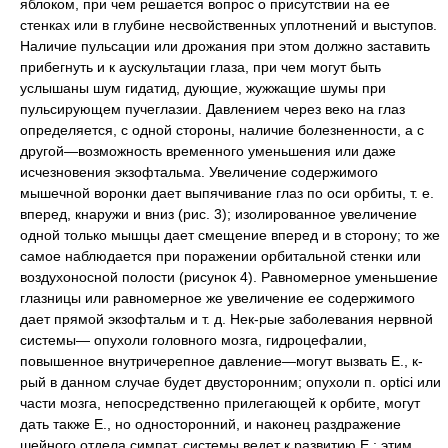
яблоком, при чем решается вопрос о присутствии на ее
стенках или в глубине несвойственных уплотнений и выступов.
Наличие пульсации или дрожания при этом должно заставить
прибегнуть и к аускультации глаза, при чем могут быть
услышаны шум гидатид, дующие, жужжащие шумы при
пульсирующем пучеглазии. Давлением через веко на глаз
определяется, с одной стороны, наличие болезненности, а с
другой—возможность временного уменьшения или даже
исчезновения экзофтальма. Увеличение содержимого
мышечной воронки дает выпячивание глаз по оси орбиты, т. е.
вперед, кнаружи и вниз (рис. 3); изолированное увеличение
одной только мышцы дает смещение вперед и в сторону; то же
самое наблюдается при поражении орбитальной стенки или
воздухоносной полости (рисунок 4). Равномерное уменьшение
глазницы или равномерное же увеличение ее содержимого
дает прямой экзофтальм и т. д. Нек-рые заболевания нервной
системы— опухоли головного мозга, гидроцефалии,
повышенное внутричерепное давление—могут вызвать Е., к-
рый в данном случае будет двусторонним; опухоли п. optici или
части мозга, непосредственно прилегающей к орбите, могут
дать также Е., но односторонний, и наконец раздражение
шейного отдела симпат. системы ведет к развитию Е.; этим