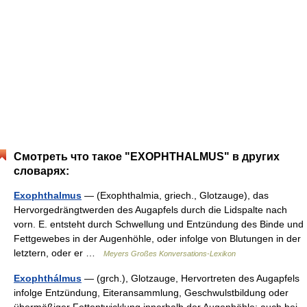
Смотреть что такое "EXOPHTHALMUS" в других
словарях:
Exophthalmus
— (Exophthalmia, griech., Glotzauge), das
Hervorgedrängtwerden des Augapfels durch die Lidspalte nach
vorn. E. entsteht durch Schwellung und Entzündung des Binde und
Fettgewebes in der Augenhöhle, oder infolge von Blutungen in der
letztern, oder er …
Meyers Großes Konversations-Lexikon
Exophthálmus
— (grch.), Glotzauge, Hervortreten des Augapfels
infolge Entzündung, Eiteransammlung, Geschwulstbildung oder
übermäßiger Fettentwicklung innerhalb der Augenhöhle; auch bei