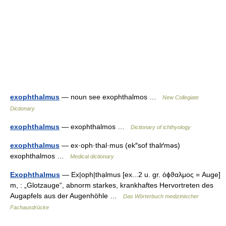
exophthalmus
— noun see exophthalmos …
New Collegiate
Dictionary
exophthalmus
— exophthalmos …
Dictionary of ichthyology
exophthalmus
— ex·oph·thal·mus (ek″sof thalґməs)
exophthalmos …
Medical dictionary
Exophthalmus
— Ex|oph|thạlmus [ex...2 u. gr. ὀϕϑαλμος = Auge]
m, : „Glotzauge“, abnorm starkes, krankhaftes Hervortreten des
Augapfels aus der Augenhöhle …
Das Wörterbuch medizinischer
Fachausdrücke