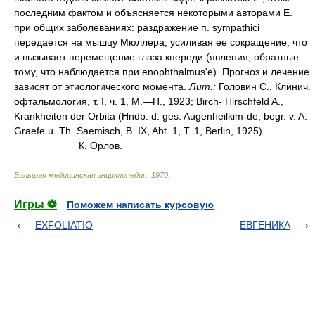
последним фактом и объясняется некоторыми авторами Е.
при общих заболеваниях: раздражение п. sympathici
передается на мышцу Мюллера, усиливая ее сокращение, что
и вызывает перемещение глаза кпереди (явления, обратные
тому, что наблюдается при enophthalmus'e). Прогноз и лечение
зависят от этиологического момента.
Лит.:
Головин С., Клинич.
офтальмология, т. I, ч. 1, М.—П., 1923; Birch- Hirschfeld A.,
Krankheiten der Orbita (Hndb. d. ges. Augenheilkim-de, begr. v. A.
Graefe u. Th. Saemisch, B. IX, Abt. 1, T. 1, Berlin, 1925).
К. Орлов.
Большая медицинская энциклопедия
.
1970
.
Игры ⚽
Поможем написать курсовую
EXFOLIATIO
ЕВГЕНИКА