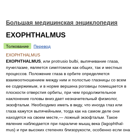
Большая медицинская энциклопедия
EXOPHTHALMUS
Толкование
Перевод
EXOPHTHALMUS
EXOPHTHALMUS
, или protrusio bulbi, выпячивание глаза,
пучеглазие, является симптомом как общих, так и местных
процессов. Положение глаза в орбите определяется
взаимоотношением между ним и полостью глазницы со всем
ее содержимым, и в норме вершина роговицы помещается в
плоскости отверстия орбиты, при чем продолжительное
наклонение головы вниз дает незначительный физиолог,
экзофтальм. Необходимо иметь в виду, что иногда глаз или
глаза кажутся выпячейными, тогда как на самом деле они
находятся на своем месте,— ложный экзофтальм. Такое
явление наблюдается при параличе мышц века (lagophthal-
mus) и при высоких степенях близорукости, особенно если она