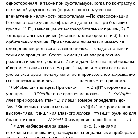
односторонняя, а также при буфтальмусе, когда по контрасту с
величиной другого глаза (нормального) получается
впечатление наличности экзофтальма.—По классификации
Головина все случаи экзофтальма делятся на три большие
группы: 1) Е., зависящие от экстраорбитальных причин, 2) Е.
.от париетальных причин (костные стенки орбиты) и 3) Е. от
орбитальных причин. При истинном пучеглазии имеет- ся
смещение вперед всего глазного яблока— следовательно и
точки его вращения. Степень смещения вперед весьма
различна и мо жет достигать 2
см
и даже больше, приближаясь
к' картине вывиха глаза. На рис. 1 видно, что края век лежат
уже за экватором, почему мигание и произвольное закрывание
глаз невозможно-и осу-
___ ществляется при помо-
.^ЛбМйЬь. щи пальцев. При одно-
ж|В|в|И^ стороннем Е.
уже про-
Ш^^^Шш
стое сравнение позво-
1|
/'<^/щВ~
ляет при хорошем гла- ^Ц^ЙЙэШ? зомере определить до-
VwfPSir вольно точно в милли-
\ <^||И§1 метрах степень
выстоя- ^яда^^ЯнШг ния глазного яблока, ^/т/Т/Щ^^ру/Ж но для
более точного
W Х^гЧ'
3 измерения, а особенно
/
\
'
<
для наблюдения за изме-
рис. 1. нениями
величины выпячивания, пользуются специальными приборами