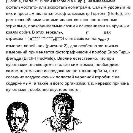
(Cohn'a, Hertel'fl, Bireh-Hirschfeld'a и др.), называемыми
офтальмостато- или экзофтальмометрами. Самым удобным из
них и простым является экзофтальмометр Гертеля (Hertel), в к-
ром главнейшими частями являются косо поставленные
зеркальца, прикладываемые своими основаниями к наружным
краям орбит. В этих зеркаль-„
j*
цах
отражают-
^д^^^
^^"*-^^
^Д|^^
Я считываются на
Рис>
2
измерит, линей- ках (рисунок 2), для особенно же точных
измерений применяется фотографический прибор Бирх-Гирш-
фельда (Birch-HirscMeld). Вполне естественно, что при
пучеглазии, являющемся только симптомом, необходимо
самое тщательное исследование не только орбиты, но и
соседних воздухоносных полостей черепной коробки с ее
содержимым, а также и всего организма, т. к. нередко причина
пучеглазия, особенно двустороннего,